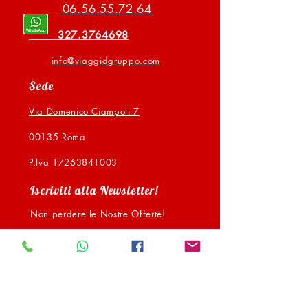
06.56
.55.72.64
327.3764698
info@via
ggidgruppo.com
Sede
Via Domenico Ciampoli 7
00135 Roma
P.Iva
17263841003
Iscriviti alla Newsletter!
Non perdere le Nostre Offerte!
>