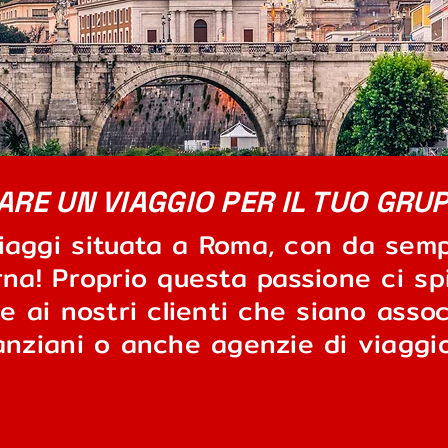
ARE UN VIAGGIO PER IL TUO GRU
iaggi situata a Roma, con da semp
rna! Proprio questa passione ci s
e ai nostri clienti che siano assoc
anziani o anche agenzie di viaggio