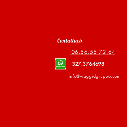
Contattaci:
06.56
.55.72.64
327.3764698
info@via
ggidgruppo.com