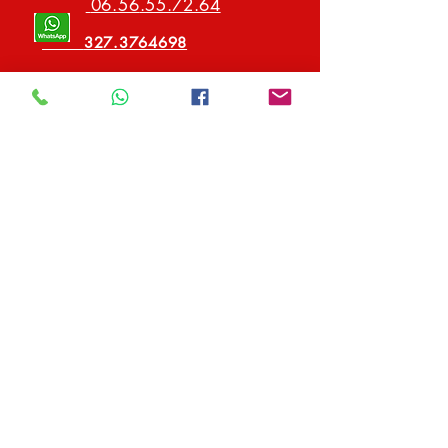
06.56
.55.72.64
327.3764698
info@via
ggidgruppo.com
Sede
Via Domenico Ciampoli 7
00135 Roma
P.Iva
17263841003
Iscriviti alla Newsletter!
Non perdere le Nostre Offerte!
>