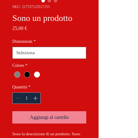
SKU: 217537123517253
Sono un prodotto
Prezzo
25,00 €
Dimensioni
*
Colore
*
Quantità
*
Aggiungi al carrello
Sono la descrizione di un prodotto. Sono 